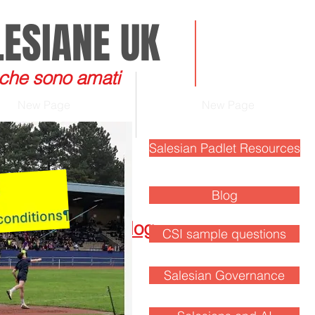
LESIANE UK
 che sono amati
New Page
New Page
Salesian Padlet Resources
Blog
Blog
CSI sample questions
Salesian Governance